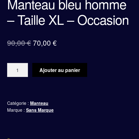
Manteau bleu homme
– Taille XL – Occasion
Le
Le
90,00
€
70,00
€
prix
prix
initial
actuel
quantité
Ajouter au panier
était :
est :
de
Manteau
90,00 €.
70,00 €.
bleu
homme
Catégorie :
Manteau
–
Marque :
Sans Marque
Taille
XL
–
Occasion